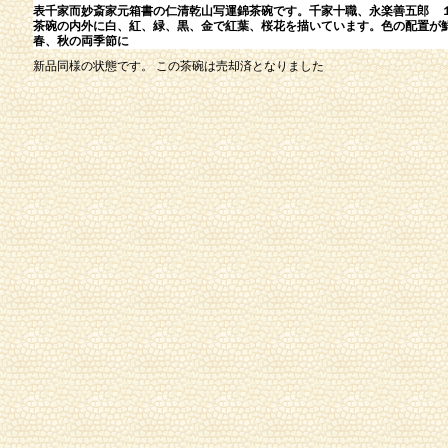
表千家而妙斎家元箱書の仁清乾山写運錦茶碗です。千家十職、永楽善五郎 
茶碗の内外に白、紅、緑、黒、金で紅葉、桜花を描いています。色の配置が
春、秋の両季節に
新品同様の状態です。 この茶碗は売却済となりました