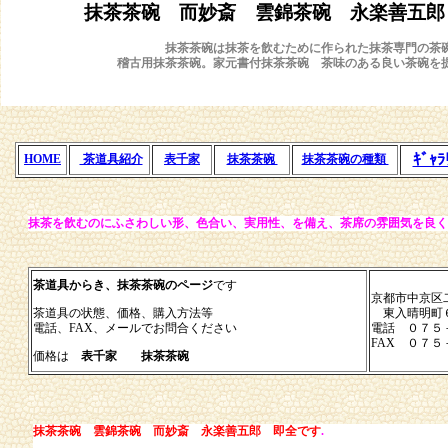
抹茶茶碗 而妙斎 雲錦茶碗 永楽善五郎
抹茶茶碗は抹茶を飲むために作られた抹茶専門の茶
稽古用抹茶茶碗。家元書付抹茶茶碗 茶味のある良い茶碗を
ｷﾞｬﾗ
茶道具紹介
HOME
表千家
抹茶茶碗
抹茶茶碗の種類
抹茶を飲むのにふさわしい形、色合い、実用性、を備え、茶席の雰囲気を良く
茶道具からき、抹茶茶碗のページ
です
京都市中京区
茶道具の状態、価格、購入方法等
東入晴明町
電話、FAX、メールでお問合ください
電話 ０７５
FAX ０７
価格は
表千家 抹茶茶碗
抹茶茶碗 雲錦茶碗 而妙斎 永楽善五郎 即全です
.