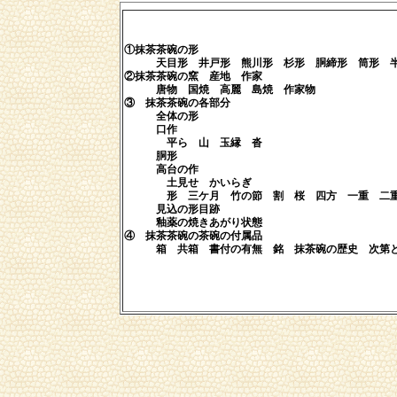
①抹茶茶碗の形
天目形 井戸形 熊川形 杉形 胴締形 筒形 半筒
②抹茶茶碗の窯 産地 作家
唐物 国焼 高麗 島焼 作家物
③ 抹茶茶碗の各部分
全体の形
口作
平ら 山 玉縁 沓
胴形
高台の作
土見せ かいらぎ
形 三ケ月 竹の節 割 桜 四方 一重 二重
見込の形目跡
釉薬の焼きあがり状態
④ 抹茶茶碗の茶碗の付属品
箱 共箱 書付の有無 銘 抹茶碗の歴史 次第と