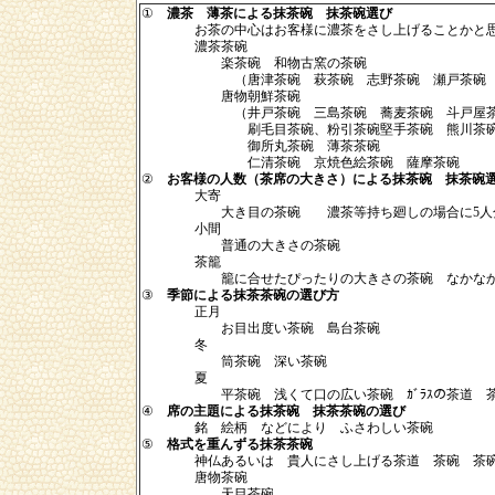
①
濃茶 薄茶による抹茶碗 抹茶碗選び
お茶の中心はお客様に濃茶をさし上げることかと思
濃茶茶碗
楽茶碗 和物古窯の茶碗
（唐津茶碗 萩茶碗 志野茶碗 瀬戸茶碗 織部
唐物朝鮮茶碗
（井戸茶碗 三島茶碗 蕎麦茶碗 斗戸屋茶碗
刷毛目茶碗、粉引茶碗堅手茶碗 熊川茶碗 伊
御所丸茶碗 薄茶茶碗
仁清茶碗 京焼色絵茶碗 薩摩茶碗
②
お客様の人数（茶席の大きさ）による抹茶碗 抹茶碗
大寄
大き目の茶碗 濃茶等持ち廻しの場合に5人分程
小間
普通の大きさの茶碗
茶籠
籠に合せたぴったりの大きさの茶碗 なかなか
③
季節による抹茶茶碗の選び方
正月
お目出度い茶碗 島台茶碗
冬
筒茶碗 深い茶碗
夏
平茶碗 浅くて口の広い茶碗 ｶﾞﾗｽの茶道 
④
席の主題による抹茶碗 抹茶茶碗の選び
銘 絵柄 などにより ふさわしい茶碗
⑤
格式を重んずる抹茶茶碗
神仏あるいは 貴人にさし上げる茶道 茶碗 茶
唐物茶碗
天目茶碗