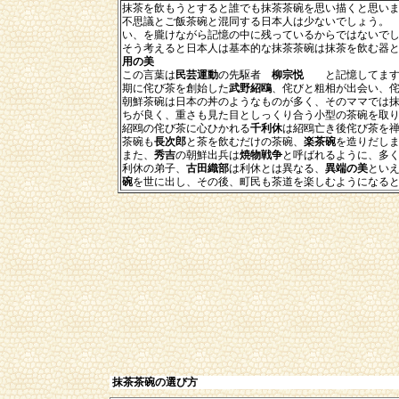
抹茶を飲もうとすると誰でも抹茶茶碗を思い描くと思い
不思議とご飯茶碗と混同する日本人は少ないでしょう。
い、を朧けながら記憶の中に残っているからではないで
そう考えると日本人は基本的な抹茶茶碗は抹茶を飲む器
用の美
この言葉は
民芸運動
の先駆者
柳宗悦
と記憶してますが
期に侘び茶を創始した
武野紹鴎
、侘びと粗相が出会い、
朝鮮茶碗は日本の丼のようなものが多く、そのママでは
ちが良く、重さも見た目としっくり合う小型の茶碗を取
紹鴎の侘び茶に心ひかれる
千利休
は紹鴎亡き後侘び茶を
茶碗も
長次郎
と茶を飲むだけの茶碗、
楽茶碗
を造りだし
また、
秀吉
の朝鮮出兵は
焼物戦争
と呼ばれるように、多
利休の弟子、
古田織部
は利休とは異なる、
異端の美
とい
碗
を世に出し、その後、町民も茶道を楽しむようになる
抹茶茶碗の選び方