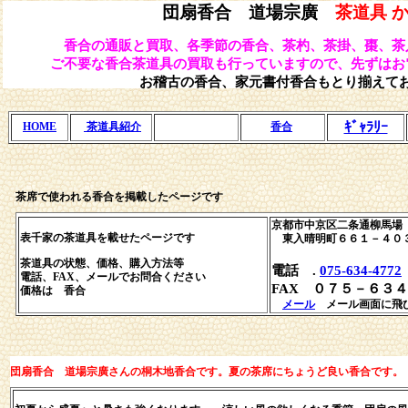
団扇香合 道場宗廣
茶道具 
香合の通販と買取、各季節の香合、茶杓、茶掛、棗、茶
ご不要な香合茶道具の買取も行っていますので、先ずはお
お稽古の香合、家元書付香合もとり揃えて
ｷﾞｬﾗﾘｰ
茶道具紹介
HOME
香合
茶席で使われる香合を掲載したページです
京都市中京区二条通柳馬場
表千家の茶道具を載せたページです
東入晴明町６６１－４０
茶道具の状態、価格、購入方法等
電話 .
075-634-4772
電話、FAX、メールでお問合ください
FAX ０７５－６３
価格は 香合
メール
メール画面に飛
団扇香合 道場宗廣さんの桐木地香合です。夏の茶席にちょうど良い香合です。