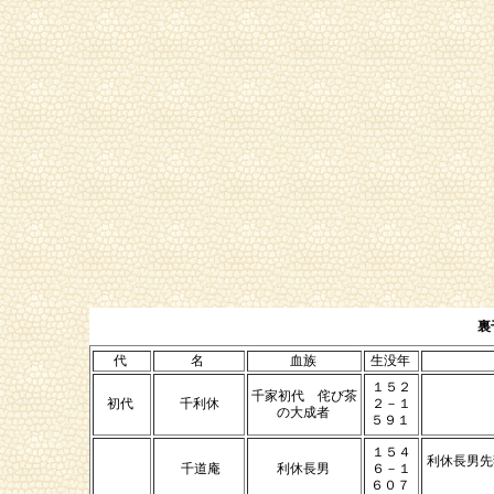
裏
代
名
血族
生没年
１５２
千家初代 侘び茶
初代
千利休
２－１
の大成者
５９１
１５４
利休長男先
千道庵
利休長男
６－１
６０７