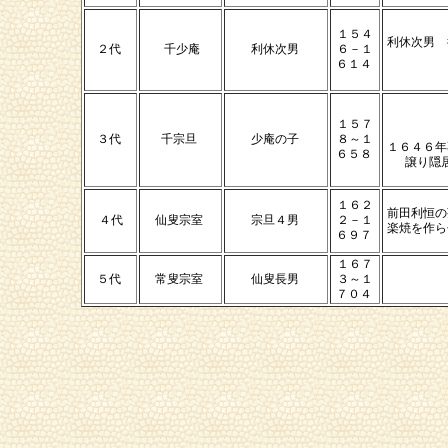
１５４
利休次男
２代
千少庵
利休次男
６－１
６１４
１５７
３代
千宗旦
少庵の子
８～１
１６４６年
６５８
譲り隠
１６２
前田利恒の
４代
仙叟宗室
宗旦４男
２－１
楽焼を作ら
６９７
１６７
５代
常叟宗室
仙叟長男
３～１
７０４