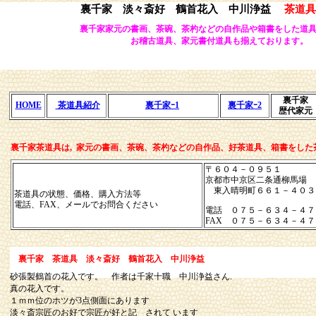
裏千家 淡々斎好 鶴首花入 中川浄益
茶道具
裏千家家元の書画、茶碗、茶杓などの自作品や箱書をした道
お稽古道具、家元書付道具も揃えております。
裏千家
茶道具紹介
HOME
裏千家ｰ1
裏千家ｰ2
歴代家元
裏千家茶道具は,
家元の書画、茶碗、茶杓などの自作品、好茶道具、箱書をした
〒６０４－０９５１
京都市中京区二条通柳馬場
東入晴明町６６１－４０３
茶道具の状態、価格、購入方法等
電話、FAX、メールでお問合ください
電話 ０７５－６３４－４７
FAX ０７５－６３４－４
裏千家 茶道具
淡々斎好 鶴首花入 中川浄益
砂張製鶴首の花入です。 作者は千家十職 中川浄益さん.
真の花入です。
１ｍｍ位のホツが3点側面にあります
淡々斎宗匠のお好で宗匠が好と記 されて います