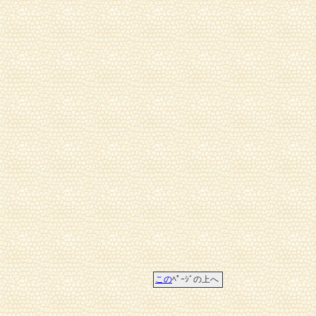
この
ﾍﾟｰｼﾞの上へ