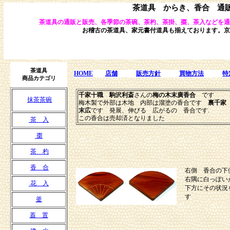
茶道具 からき、香合 通
茶道具の通販と販売、各季節の茶碗、茶杓、茶掛、棗、茶入などを通
お稽古の茶道具、家元書付道具も揃えております。京
茶道具
HOME
店舗
販売方針
買物方法
特
商品カテゴリ
千家十職 駒沢利斎
さんの
梅の木末廣香合
です
抹茶茶碗
梅木製で外部は木地 内部は溜塗の香合です
裏千家
末広
です 発展、伸びる 広がるの 香合です.
この香合は売却済となりました
茶 入
棗
茶 杓
香 合
右側 香合の下
右隅に白っぽい
花 入
下方にその状況
す
釜
蓋 置