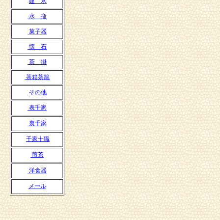
建 水
水 指
菓子器
懐 石
茶 掛
茶箱茶籠
その他
表千家
裏千家
千家十職
煎茶
洋食器
メール