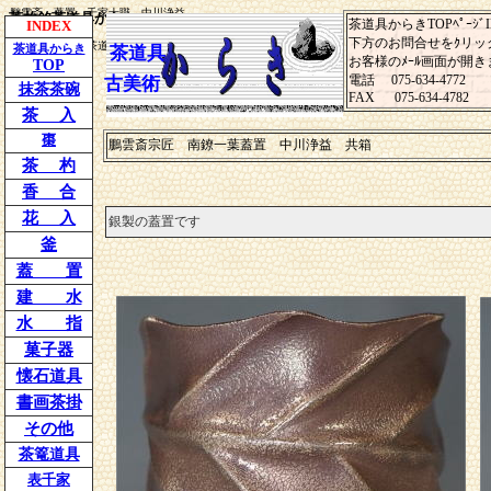
鵬雲斎 蓋置 千家十職 中川浄益
茶杓
銘
茶道具から
茶道具からきTOPﾍﾟｰｼﾞI
INDEX
き
下方のお問合せをｸリッ
鵬雲斎 蓋置 茶道具からき千家十
茶道具
からき
茶道具
お客様のﾒｰﾙ画面が開き
職 中川浄益
TOP
電話 075-634-4772
古美術
抹茶茶碗
FAX 075-634-4782
茶 入
棗
鵬雲斎宗匠 南鐐一葉蓋置 中川浄益 共箱
茶 杓
香 合
花 入
銀製の蓋置です
釜
蓋 置
建 水
水 指
菓子器
懐石道具
書画茶掛
その他
茶篭道具
表千家