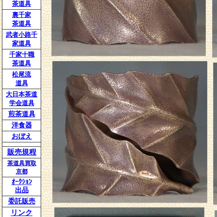
茶道具
裏千家
">
茶道具
武者小路千
家道具
千家十職
茶道具
松尾流
道具
大日本茶道
学会道具
煎茶道具
洋食器
おぼえ
販売規程
茶道具買取
京都
ｵｰｸｼｮﾝ
出品
委託販売
リンク