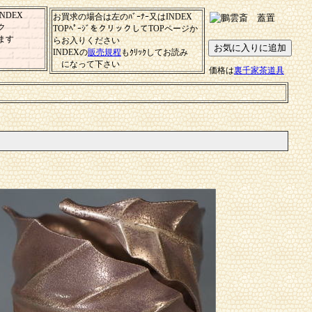
NDEX
お買求の場合は左のﾊﾞｰﾅｰ又はINDEX
ク
TOPﾍﾟｰｼﾞをクリックしてTOPページか
ます
らお入りください
INDEXの
販売規程
もｸﾘｯｸしてお読み
になって下さい
価格は
裏千家茶道具