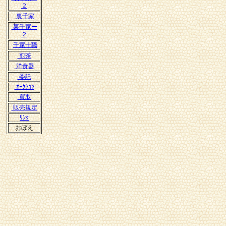
２
裏千家
">
裏千家ー
２
千家十職
煎茶
洋食器
委託
ｵｰｸｼｮﾝ
買取
販売規定
ﾘﾝｸ
おぼえ