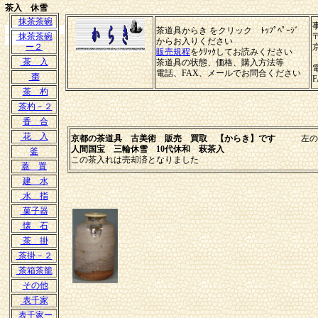
茶入 休雪
抹茶茶碗
濃茶入 萩焼
茶道具からき をクリック ﾄｯﾌﾟﾍﾟｰｼﾞ
抹茶茶碗
三輪休雪
からお入りください
ー２
販売規程
をｸﾘｯｸしてお読みください
茶 入
茶道具の状態、価格、購入方法等
電話、FAX、メールでお問合ください
棗
茶 杓
茶杓－２
香 合
花 入
京都の茶道具 古美術 販売 買取 【からき】です
左の各項
人間国宝 三輪休雪 10代休和 萩茶入
釜
この茶入れは売却済となりました
蓋 置
建 水
水 指
菓子器
懐 石
茶 掛
茶掛－２
茶箱茶籠
その他
表千家
表千家ー