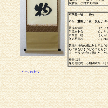
現住職 小林大玄の師
本来無一物 めも
６祖
慧能
が５祖
弘忍
より
菩提本無樹 ぼだいも
明鏡亦非台 めいきょう
本来無一物 ほんらい
何処惹塵埃 いずれのと
慧能が神秀の偈に対し示した
処に埃をひきつけろこともな
る と云った詩を示したこと
神秀の詩
身是菩提樹 心如明鏡台 時
ページの上へ