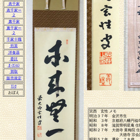
表千家
表千家ー
２
裏千家
裏千家ー
２
千家十職
煎茶
洋食器
委託
ｵｰｸｼｮﾝ
買取
販売規定
ﾘﾝｸ
おぼえ
宮西 玄性 メモ
明治３７年 金沢市生
昭和 ３年 京都府八幡円福
昭和 ８年 滋賀県明星庵 住
昭和２７年 大徳寺 
大徳寺 宗会議
昭和５７年 遷化 ７８歳