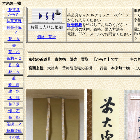
本来無一物
茶道具
事
本来無一物
からき
茶道具からき をクリック ﾄｯﾌﾟﾍﾟｰｼﾞ
〒
茶道具からき
からお入りください
京
抹茶茶碗
は京都で販売
販売規程
をｸﾘｯｸしてお読みください
東
抹茶茶碗
買取
茶道具の状態、価格、購入方法等
電
ー２
電話、FAX、メールでお問合ください
F
価格 茶掛
茶 入
２
棗
茶 杓
茶杓－２
京都の茶道具 古美術 販売 買取 【からき】です
左の各項目
香 合
宮西玄性
大徳寺 黄梅院住職の茶掛 一行書
本来無一物
ほん
花 入
釜
蓋 置
建 水
水 指
菓子器
懐 石
茶 掛
茶掛－２
茶箱茶籠
その他